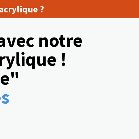
acrylique ?
avec notre
rylique !
ue"
es