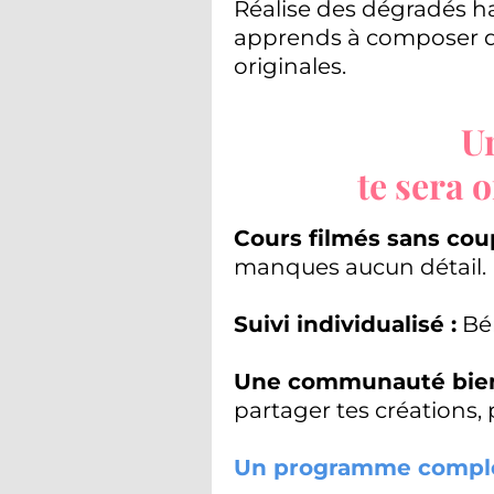
Réalise des dégradés h
apprends à composer 
originales.
U
te sera 
Cours filmés sans cou
manques aucun détail.
Suivi individualisé :
Bén
Une communauté bienv
partager tes créations,
Un programme complet 