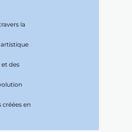
ravers la
artistique
 et des
volution
s créées en