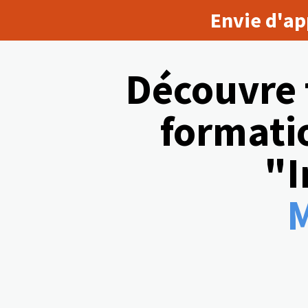
Envie d'ap
Découvre 
formatio
"I
M