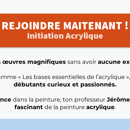
REJOINDRE MAITENANT !
Initiation Acrylique
s
œuvres magnifiques
sans avoir
aucune ex
me « Les bases essentielles de l’acrylique »
débutants curieux et passionnés.
ence
dans la peinture, ton professeur
Jérôm
fascinant
de la peinture
acrylique
.