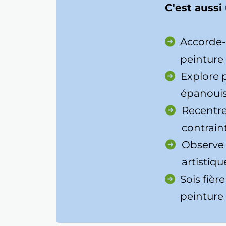
C'est aussi
Accorde-
peinture 
Explore 
épanouis
Recentre
contrain
Observe t
artistiqu
Sois fièr
peinture 