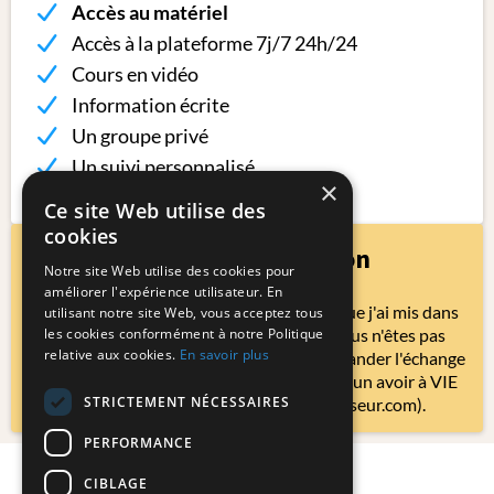
Accès au matériel
Accès à la plateforme 7j/7 24h/24
Cours en vidéo
Information écrite
Un groupe privé
Un suivi personnalisé
×
Accès à vie
Ce site Web utilise des
cookies
Garantie satisfaction
Notre site Web utilise des cookies pour
améliorer l'expérience utilisateur. En
Achetez sans risque : si, malgré l'amour que j'ai mis dans
utilisant notre site Web, vous acceptez tous
les cookies conformément à notre Politique
cette formation, au bout de 30 jours, vous n'êtes pas
relative aux cookies.
En savoir plus
satisfait(e) à 100 %, vous pourrez me demander l'échange
de n'importe quelle autre formation ou d'un avoir à VIE
STRICTEMENT NÉCESSAIRES
avec un simple e-mail (art@celinevasseur.com).
PERFORMANCE
CIBLAGE