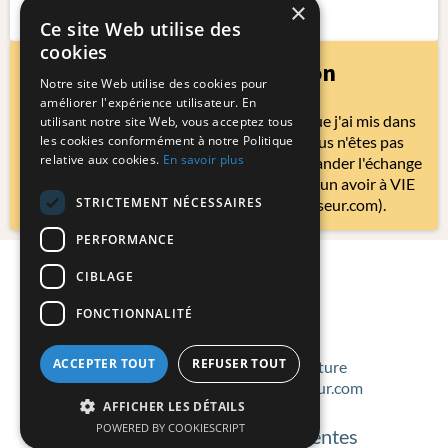
×
Accès à vie
Ce site Web utilise des
cookies
Garantie satisfaction
Notre site Web utilise des cookies pour
améliorer l'expérience utilisateur. En
Achetez sans risque : si, malgré l'amour que j'ai mis dans
utilisant notre site Web, vous acceptez tous
cette formation, au bout de 30 jours, vous n'êtes pas
les cookies conformément à notre Politique
relative aux cookies.
En savoir plus
satisfait(e) à 100 %, vous pourrez me demander l'échange
de n'importe quelle autre formation ou d'un avoir à VIE
STRICTEMENT NÉCESSAIRES
avec un simple e-mail (art@celinevasseur.com).
PERFORMANCE
CIBLAGE
FONCTIONNALITÉ
ACCEPTER TOUT
REFUSER TOUT
Professeur de dessin et de peinture
Editrice du blog www.celinevasseur.com
AFFICHER LES DÉTAILS
POWERED BY COOKIESCRIPT
Conditions générales de ventes