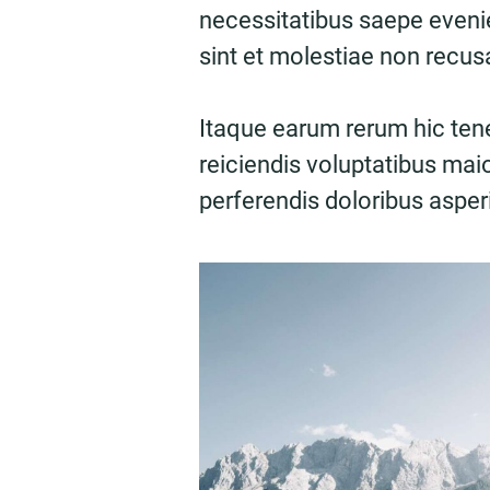
necessitatibus saepe evenie
sint et molestiae non recu
Itaque earum rerum hic tene
reiciendis voluptatibus mai
perferendis doloribus asperi