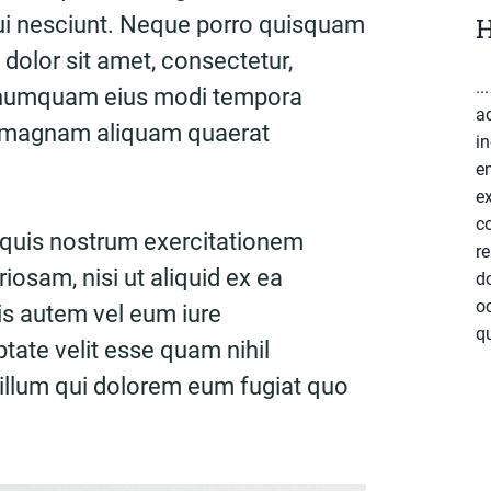
ui nesciunt. Neque porro quisquam
H
 dolor sit amet, consectetur,
..
on numquam eius modi tempora
a
re magnam aliquam quaerat
in
e
ex
c
 quis nostrum exercitationem
re
riosam, nisi ut aliquid ex ea
do
o
 autem vel eum iure
qu
ptate velit esse quam nihil
 illum qui dolorem eum fugiat quo