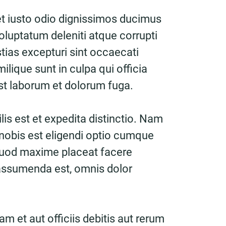
t iusto odio dignissimos ducimus
oluptatum deleniti atque corrupti
ias excepturi sint occaecati
ilique sunt in culpa qui officia
est laborum et dolorum fuga.
is est et expedita distinctio. Nam
nobis est eligendi optio cumque
 quod maxime placeat facere
assumenda est, omnis dolor
 et aut officiis debitis aut rerum