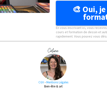
🎨 Oui, je
format
En vous inscrivant ici, vous recevre
cours et formation de dessin et aut
rapidement. Vous pouvez vous désab
CGV
-
Mentions Légales
Bien-être & art