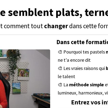
te semblent plats, terne
t comment tout
changer
dans cette fo
Dans cette formatio
🎨 Pourquoi tes pastels
ne t'a encore dit
🎨 Les vraies raisons qui
le talent
🎨 La
méthode simple
et
lumineux, harmonieux, v
Entrez vos i