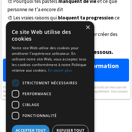
🎨 Pourquoi tes pastels
manquent de vie
et ce que
personne ne t'a encore dit
🎨 Les vraies raisons qui
bloquent ta progression
ce
×
n'est pas le talent
Ce site Web utilise des
🎨 La
méthode simple
et structurée pour créer des
cookies
pastels lumineux, harmonieux, vivants
Notre site Web utilise des cookies pour
Entrez vos informations ci-dessous.
améliorer l'expérience utilisateur. En
utilisant notre site Web, vous acceptez tous
🎨 Oui, je veux accéder à la formation
les cookies conformément à notre Politique
relative aux cookies.
En savoir plus
gratuite →
STRICTEMENT NÉCESSAIRES
En vous inscrivant ici, vous recevrez des articles, vidéos, des offres exclusifs sur mes cours et
formation de dessin et autres conseils pour vous aider à progresser rapidement. Vous pouvez
PERFORMANCE
vous désabonner à tout instant.
CIBLAGE
FONCTIONNALITÉ
ACCEPTER TOUT
REFUSER TOUT