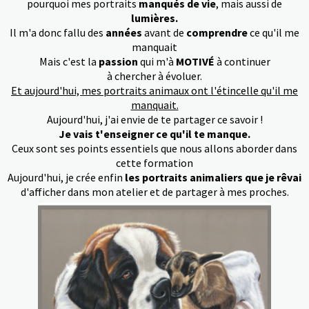
pourquoi mes portraits
manqués de vie
, mais aussi de
lumières.
Il m'a donc fallu des
années
avant de
comprendre
ce qu'il me
manquait
Mais c'est la
passion
qui m'à
MOTIVÉ
à continuer
à chercher à évoluer.
Et aujourd'hui, mes portraits animaux ont l'étincelle qu'il me
manquait.
Aujourd'hui, j'ai envie de te partager ce savoir !
Je vais t'enseigner ce qu'il te manque.
Ceux sont ses points essentiels que nous allons aborder dans
cette formation
Aujourd'hui, je crée enfin
les portraits animaliers que je rêvai
d'afficher dans mon atelier et de partager à mes proches.